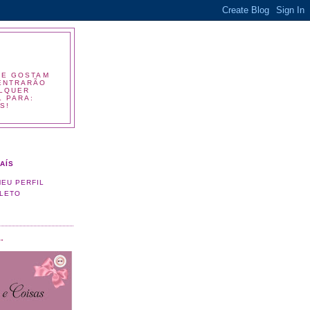
UE GOSTAM
 ENTRARÃO
ALQUER
L PARA:
S!
AÍS
MEU PERFIL
LETO
"