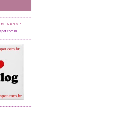
SELINHOS "
gspot.com.br
"