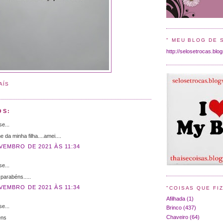
" MEU BLOG DE 
http://selosetrocas.blo
AÍS
OS:
e...
 da minha filha....amei....
VEMBRO DE 2021 ÀS 11:34
e...
.parabéns.....
VEMBRO DE 2021 ÀS 11:34
"COISAS QUE FIZ
Afilhada
(1)
e...
Brinco
(437)
Chaveiro
(64)
éns