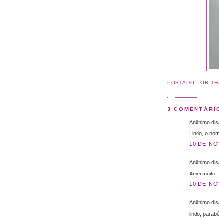
POSTADO POR
TH
3 COMENTÁRI
Anônimo diss
Lindo, o nome
10 DE NO
Anônimo diss
Amei muito..
10 DE NO
Anônimo diss
lindo, parab