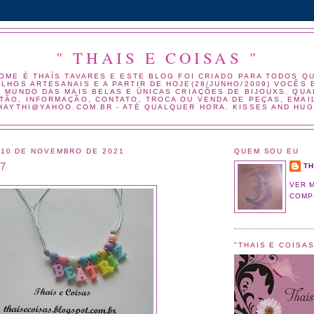
" THAIS E COISAS "
NOME É THAÍS TAVARES E ESTE BLOG FOI CRIADO PARA TODOS Q
LHOS ARTESANAIS E A PARTIR DE HOJE(28/JUNHO/2009) VOCÊS
 MUNDO DAS MAIS BELAS E ÚNICAS CRIAÇÕES DE BIJOUXS. QU
TÃO, INFORMAÇÃO, CONTATO, TROCA OU VENDA DE PEÇAS, EMAI
HAYTHI@YAHOO.COM.BR - ATÉ QUALQUER HORA. KISSES AND HUG
 10 DE NOVEMBRO DE 2021
QUEM SOU EU
17
TH
VER 
COMP
"THAIS E COISAS