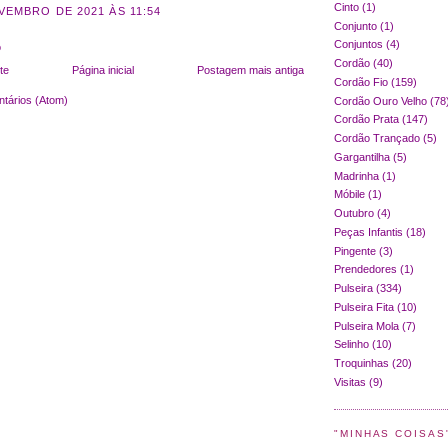
Cinto
(1)
VEMBRO DE 2021 ÀS 11:54
Conjunto
(1)
Conjuntos
(4)
o
Cordão
(40)
te
Página inicial
Postagem mais antiga
Cordão Fio
(159)
tários (Atom)
Cordão Ouro Velho
(78
Cordão Prata
(147)
Cordão Trançado
(5)
Gargantilha
(5)
Madrinha
(1)
Móbile
(1)
Outubro
(4)
Peças Infantis
(18)
Pingente
(3)
Prendedores
(1)
Pulseira
(334)
Pulseira Fita
(10)
Pulseira Mola
(7)
Selinho
(10)
Troquinhas
(20)
Visitas
(9)
"MINHAS COISAS